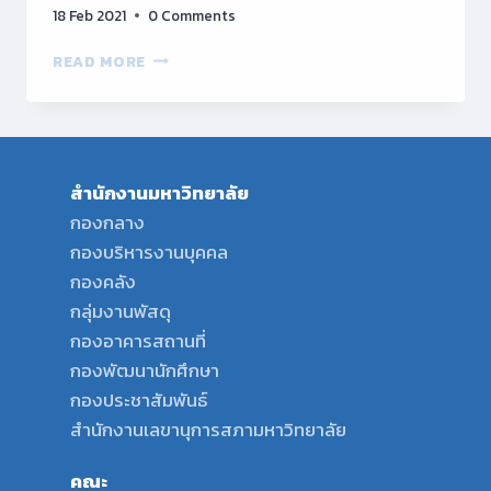
18 Feb 2021
0 Comments
กอง
READ MORE
นโยบาย
และ
แผน
มสด.
จัด
สำนักงานมหาวิทยาลัย
ประชุม
คณะ
กองกลาง
กรรมการ
กองบริหารงานบุคคล
ธร
กองคลัง
รมาภิ
กลุ่มงานพัสดุ
บาล
และ
กองอาคารสถานที่
จริยธรรม
กองพัฒนานักศึกษา
ประจำ
กองประชาสัมพันธ์
ปีงบประมาณ
พ.ศ.
สำนักงานเลขานุการสภามหาวิทยาลัย
2563
ครั้ง
คณะ