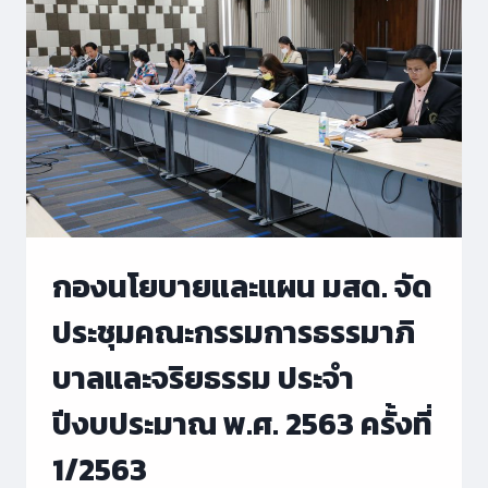
พิเศษ
และ
เสวนา
วิชาการ
ใน
โอกาส
86
ปี
มหาวิทยาลัย
สวนดุสิต
และ
การ
กองนโยบายและแผน มสด. จัด
ก่อ
เกิด
ประชุมคณะกรรมการธรรมาภิ
โรงเรียน
กฎหมาย
บาลและจริยธรรม ประจำ
และ
การเมือง
ปีงบประมาณ พ.ศ. 2563 ครั้งที่
1/2563