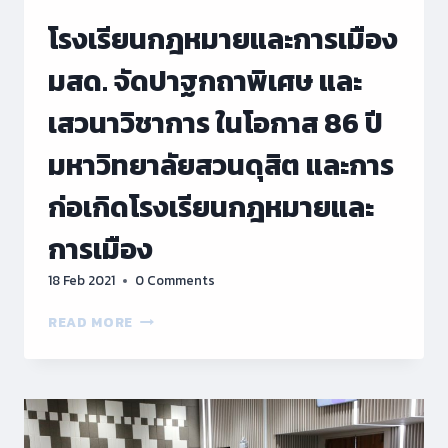
2564
ครั้ง
โรงเรียนกฎหมายและการเมือง
ที่
3(5)/2564
มสด. จัดปาฐกถาพิเศษ และ
เสวนาวิชาการ ในโอกาส 86 ปี
มหาวิทยาลัยสวนดุสิต และการ
ก่อเกิดโรงเรียนกฎหมายและ
การเมือง
18 Feb 2021
0 Comments
โรงเรียน
READ MORE
กฎหมาย
และ
การเมือง
มสด.
จัด
ปาฐกถา