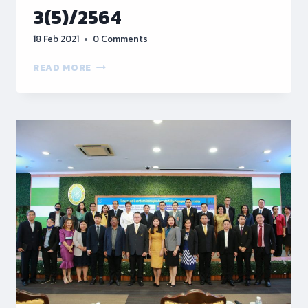
3(5)/2564
18 Feb 2021
0 Comments
กอง
READ MORE
นโยบาย
และ
แผน
มสด.
จัด
ประชุม
คณะ
กรรมการ
ธร
รมาภิ
บาล
และ
จริยธรรม
ประจำ
ปีงบประมาณ
พ.ศ.