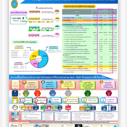
ปี
ภ
ร
ศ
ง
า
ะ
.
บ
พ
จำ
2
ป
ก
ปี
5
ร
า
ง
7
ะ
ร
บ
0
ม
เ
ป
ต่
า
ขี
ร
อ
ณ
ย
ะ
ค
พ
น
ม
ณ
.
โ
า
ะ
ศ
ค
ณ
ก
.
ร
พ
ร
2
ง
.
ร
5
ก
ศ
ม
7
า
.
า
0
ร
2
ธิ
เ
5
ก