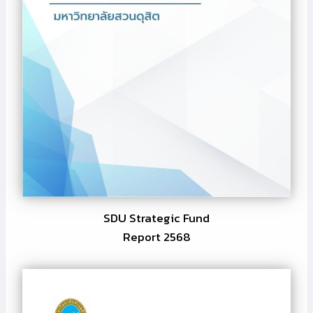
S
มั
D
ญ
U
ฯ
G
ส
o
ภ
a
า
l
ผู้
:
แ
2
ท
5
น
6
ร
8
า
-
ษ
SDU Strategic Fund
2
ฎ
Report 2568
5
ร
7
1
|
T