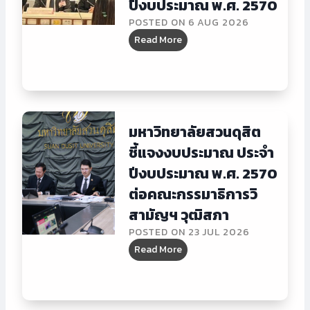
ปีงบประมาณ พ.ศ. 2570
POSTED ON
6 AUG 2026
ค
Read More
ณ
ะ
ผู้
บ
ริ
มหาวิทยาลัยสวนดุสิต
ห
ชี้แจงงบประมาณ ประจำ
า
ปีงบประมาณ พ.ศ. 2570
ร
ม
ต่อคณะกรรมาธิการวิ
ห
สามัญฯ วุฒิสภา
า
POSTED ON
23 JUL 2026
วิ
ม
Read More
ท
ห
ย
า
า
วิ
ลั