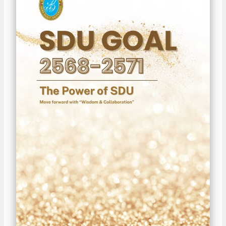
h
e
P
o
w
e
r
o
f
S
D
U
)