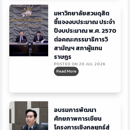
ท
ย
ย
มหาวิทยาลัยสวนดุสิต
ส
า
ว
ชี้แจงงบประมาณ ประจำ
ลั
น
ปีงบประมาณ พ.ศ. 2570
ย
ดุ
ส
ต่อคณะกรรมาธิการวิ
สิ
ว
สามัญฯ สภาผู้แทน
ต
น
เ
ราษฎร
ดุ
ข้
POSTED ON
20 JUL 2026
สิ
า
ม
Read More
ต
ร่
ห
ชี้
ว
า
แ
ม
วิ
จ
ก
ท
ง
า
ย
ง
อบรมการพัฒนา
ร
า
บ
ป
ศักยภาพการเขียน
ลั
ป
ร
โครงการเชิงกลยุทธ์สู่
ย
ร