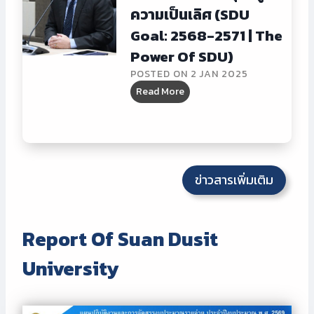
ะ
ส
ความเป็นเลิศ (SDU
ะ
ชุ
ว
ม
Goal: 2568-2571 | The
ม
น
า
ชี้
Power Of SDU)
ดุ
ณ
แ
POSTED ON
2 JAN 2025
สิ
ป
จ
อ
Read More
ต
ร
ง
บ
ชี้
ะ
ง
ร
แ
จำ
บ
ม
จ
ปี
ป
ก
ง
ง
ร
า
ง
ข่าวสารเพิ่มเติม
บ
ะ
ร
บ
ป
ม
พั
ป
ร
า
ฒ
ร
ะ
Report Of Suan Dusit
ณ
น
ะ
ม
ป
า
ม
University
า
ร
ศั
า
ณ
ะ
ก
ณ
พ
จำ
ย
ป
.