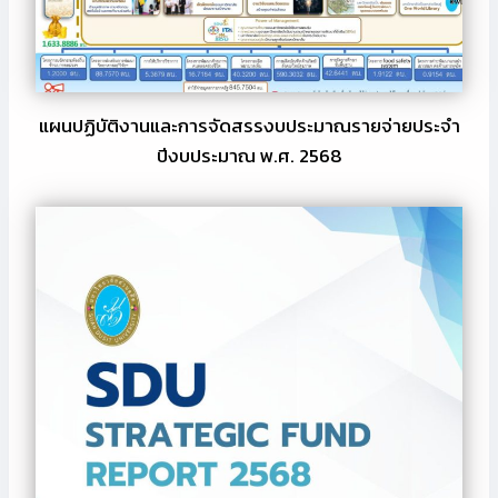
ชิ
7
า
ง
0
ร
ก
ต่
วิ
ล
อ
ส
ยุ
ค
า
แผนปฏิบัติงานและการจัดสรรงบประมาณรายจ่ายประจำ
ท
ณ
มั
ปีงบประมาณ พ.ศ. 2568
ธ์
ะ
ญ
สู่
ก
ฯ
ค
ร
วุ
ว
ร
ฒิ
า
ม
ส
ม
า
ภ
เ
ธิ
า
ป็
ก
น
า
เ
ร
ลิ
วิ
ศ
ส
(
า