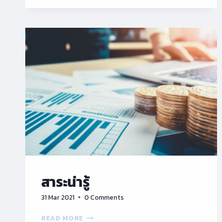
การ
จัดสรร
งบ
ประมาณ
ราย
จ่าย
ประจำ
ปีงบประมาณ
พ.ศ.
2568
(สภา
มหาวิทยาลัย
อนุมัติ
27
กันยายน
2567)
สาระน่ารู้
31 Mar 2021
0 Comments
สาระ
READ MORE